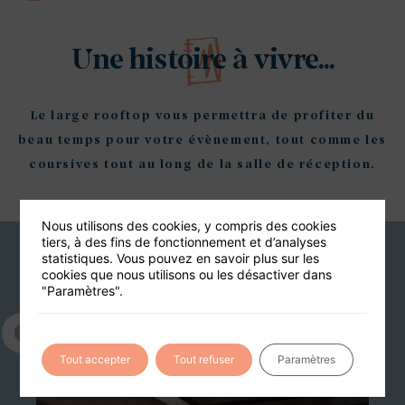
Une histoire à vivre...
Le large rooftop vous permettra de profiter du
beau temps pour votre évènement, tout comme les
coursives tout au long de la salle de réception.
Nous utilisons des cookies, y compris des cookies
tiers, à des fins de fonctionnement et d’analyses
statistiques. Vous pouvez en savoir plus sur les
Vous aimerez aussi
cookies que nous utilisons ou les désactiver dans
"Paramètres".
G12
150 PERS MAX
Tout accepter
Tout refuser
Paramètres