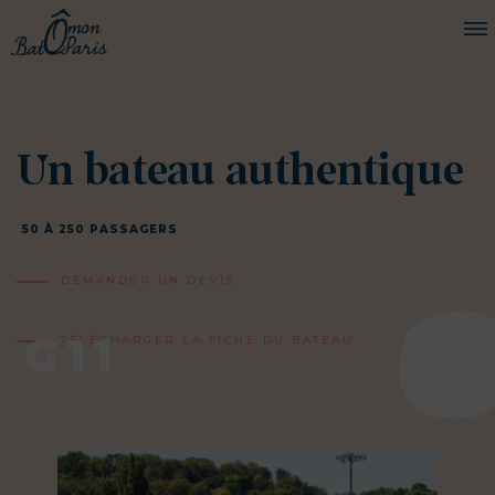
BATEAUX
Un bateau authentique
CROISIÈRES
SERVICES
50 À 250 PASSAGERS
PRESTATIONS
DEMANDER UN DEVIS
ÉQUIPAGE
G11
JOURNAL DE BORD
TÉLÉCHARGER LA FICHE DU BATEAU
PRESSE
DEMANDER UN DEVIS