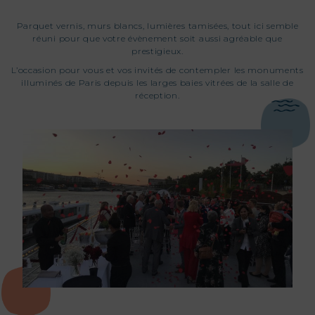
Parquet vernis, murs blancs, lumières tamisées, tout ici semble
réuni pour que votre évènement soit aussi agréable que
prestigieux.
L’occasion pour vous et vos invités de contempler les monuments
illuminés de Paris depuis les larges baies vitrées de la salle de
réception.