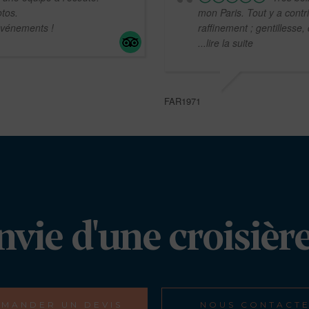
tos.
mon Paris. Tout y a contr
événements !
raffinement ; gentillesse,
...lire la suite
FAR1971
nvie d'une croisière
MANDER UN DEVIS
NOUS CONTACT