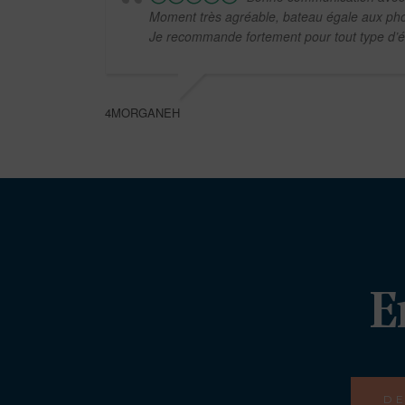
Moment très agréable, bateau égale aux pho
Je recommande fortement pour tout type d’
4MORGANEH
E
DE