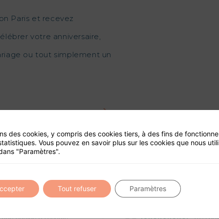
on Paris et recevez
élébrer votre anniversaire,
mariage ou tout simplement un
ons des cookies, y compris des cookies tiers, à des fins de fonctionn
ité de ce site
statistiques. Vous pouvez en savoir plus sur les cookies que nous util
dans "Paramètres".
accepter
Tout refuser
Paramètres
une équipe à l’écoute.
Très bel