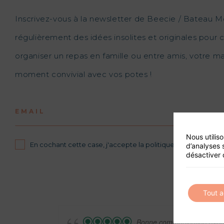
Inscrivez-vous à la newsletter de Beecie / Bateau M
régulièrement des idées insolites et originales pour c
organiser un repas en famille ou entre amis, votre 
moment convivial avec vos potes !
EMAIL
Nous utilis
En cochant cette case, j'accepte la politique de confidential
d’analyses 
désactiver 
Tout 
Bonne communication avec 