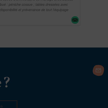
ibué : péniche cossue ; tables dressées avec
 disponibilité et prévenance de tout l'équipage
 ?
ER