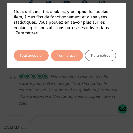
Nous utilisons des cookies, y compris des cookies
tiers, à des fins de fonctionnement et d’analyses
Foire aux questions
statistiques. Vous pouvez en savoir plus sur les
cookies que nous utilisons ou les désactiver dans
Conditions générales de vente
"Paramètres".
Mentions légales
Tout accepter
Tout refuser
Paramètres
Nous avons eu recours à cette
société pour notre mariage. Tout était parfait le
concept; le service à bord et de qualité et je remercie
chaleureusement Camille qui s’est occupée
...lire la
suite
ANAISM595