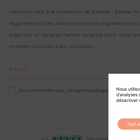
Inscrivez-vous à la newsletter de Beecie / Bateau M
régulièrement des idées insolites et originales pour c
organiser un repas en famille ou entre amis, votre 
moment convivial avec vos potes !
EMAIL
Nous utilis
En cochant cette case, j'accepte la politique de confidential
d’analyses 
désactiver 
Tout 
Très bonne expérience: au 