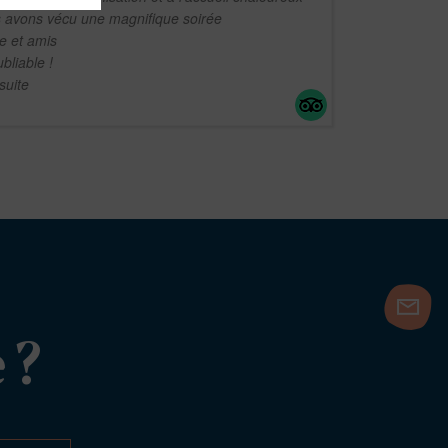
s avons vécu une magnifique soirée
le et amis
bliable !
 suite
 ?