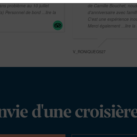
ns problème au 10 juillet
de Camille Bouchet, nou
ïs) Personnel de bord
...lire la
d'anniversaire avec famil
C'est une expérience inou
Merci également
...lire la
V_RONIQUEG527
nvie d'une croisière