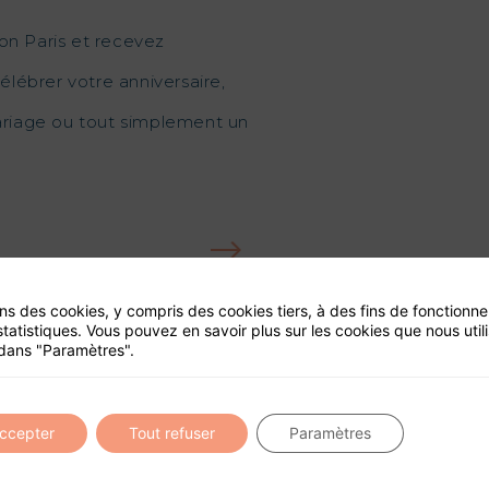
on Paris et recevez
élébrer votre anniversaire,
mariage ou tout simplement un
ons des cookies, y compris des cookies tiers, à des fins de fonctionn
ité de ce site
statistiques. Vous pouvez en savoir plus sur les cookies que nous util
dans "Paramètres".
accepter
Tout refuser
Paramètres
départ, une croisière en
Grâce à 