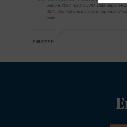
octobre 2020, mais COVID. Date déplacée sa
2021. Contact très efficace et agréable (Ana
suite
PHILIPPE D
E