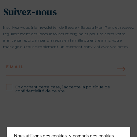
Suivez-nous
Inscrivez-vous à la newsletter de Beecie / Bateau Mon Paris et recevez
régulièrement des idées insolites et originales pour célébrer votre
anniversaire, organiser un repas en famille ou entre amis, votre
mariage ou tout simplement un moment convivial avec vos potes !
EMAIL
En cochant cette case, j'accepte la politique de
confidentialité de ce site
Nous utilisons des cookies, y compris des cookies