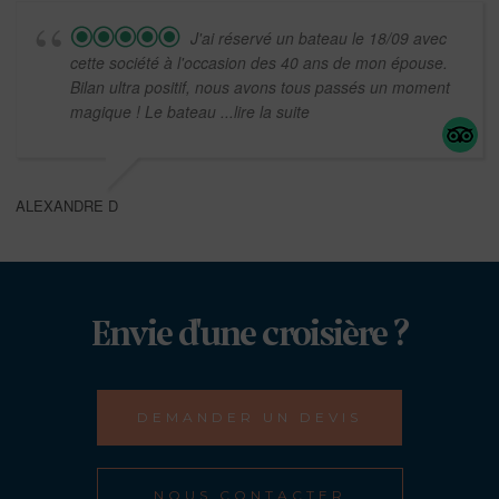
J'ai réservé un bateau le 18/09 avec
cette société à l'occasion des 40 ans de mon épouse.
Bilan ultra positif, nous avons tous passés un moment
magique ! Le bateau
...lire la suite
ALEXANDRE D
Envie d'une croisière ?
DEMANDER UN DEVIS
NOUS CONTACTER