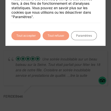
tiers, à des fins de fonctionnement et d’analyses
statistiques. Vous pouvez en savoir plus sur les
cookies que nous utilisons ou les désactiver dans
Foire aux questions
"Paramètres".
Conditions générales de vente
Mentions légales
Tout accepter
Tout refuser
Paramètres
Une soirée inoubliable sur un beau
bateau sur la Seine. Tout était parfait pour fêter les 18
ans de notre fille. Croisière er soirée inoubliable
service et prestations de qualité.
...lire la suite
FERIDEB946