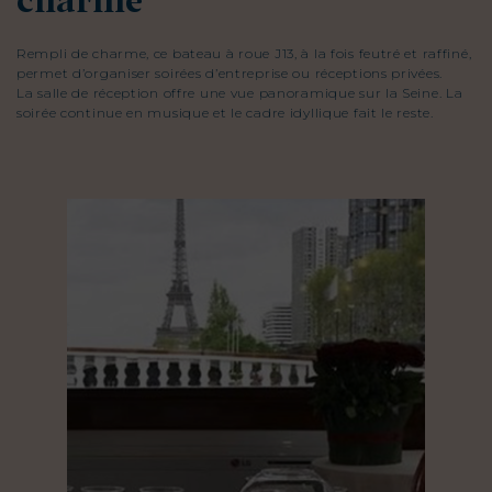
charme
Rempli de charme, ce bateau à roue J13, à la fois feutré et raffiné,
permet d’organiser soirées d’entreprise ou réceptions privées.
La salle de réception offre une vue panoramique sur la Seine. La
soirée continue en musique et le cadre idyllique fait le reste.