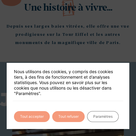
Une histoire à vivre...
Depuis ses larges baies vitrées, elle offre une vue
prodigieuse sur la Tour Eiffel et les autres
monuments de la magnifique ville de Paris.
Nous utilisons des cookies, y compris des cookies
tiers, à des fins de fonctionnement et d’analyses
Vous aimerez aussi
statistiques. Vous pouvez en savoir plus sur les
cookies que nous utilisons ou les désactiver dans
J14
"Paramètres".
150 PERS MAX
Tout accepter
Tout refuser
Paramètres