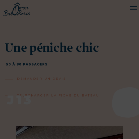
BATEAUX
Une péniche chic
CROISIÈRES
SERVICES
50 À 80 PASSAGERS
PRESTATIONS
DEMANDER UN DEVIS
ÉQUIPAGE
J13
JOURNAL DE BORD
TÉLÉCHARGER LA FICHE DU BATEAU
PRESSE
DEMANDER UN DEVIS