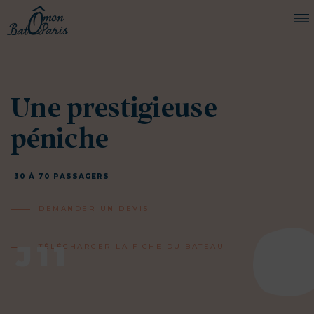
BATEAUX
Une prestigieuse
CROISIÈRES
SERVICES
péniche
PRESTATIONS
30 À 70 PASSAGERS
ÉQUIPAGE
DEMANDER UN DEVIS
JOURNAL DE BORD
PRESSE
J11
TÉLÉCHARGER LA FICHE DU BATEAU
DEMANDER UN DEVIS