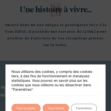
Une histoire à vivre...
Amarré dans un site unique et prestigieux face à la
Tour Eiffel, il possède une terrasse de 120m2 pour
profiter de Paris lors de vos réceptions privées
sur la Seine.
Nous utilisons des cookies, y compris des cookies
Vous aimerez aussi
tiers, à des fins de fonctionnement et d’analyses
statistiques. Vous pouvez en savoir plus sur les
J12
cookies que nous utilisons ou les désactiver dans
"Paramètres".
110 PERS MAX
Tout accepter
Tout refuser
Paramètres