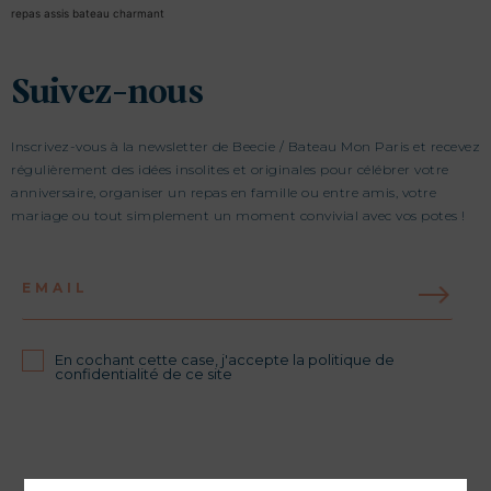
repas assis bateau charmant
Suivez-nous
Inscrivez-vous à la newsletter de Beecie / Bateau Mon Paris et recevez
régulièrement des idées insolites et originales pour célébrer votre
anniversaire, organiser un repas en famille ou entre amis, votre
mariage ou tout simplement un moment convivial avec vos potes !
EMAIL
En cochant cette case, j'accepte la politique de
confidentialité de ce site