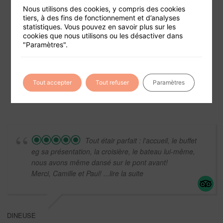
Nous utilisons des cookies, y compris des cookies
tiers, à des fins de fonctionnement et d’analyses
statistiques. Vous pouvez en savoir plus sur les
cookies que nous utilisons ou les désactiver dans
"Paramètres".
Foire aux questions
Conditions générales de vente
Mentions légales
Tout accepter
Tout refuser
Paramètres
Tout étair parfait : l'accueil, le buffet
eg sa présentation, la croisière, le bateau lui-même,
nous avons même dansé sur le pont avant!
Merci, Camille et Paul!
...lire la suite
DINEUSE