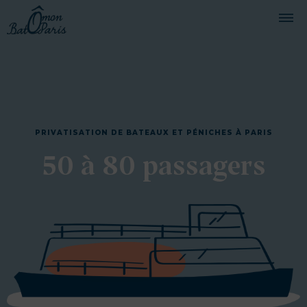
BATEAUX
CROISIÈRES
SERVICES
PRIVATISATION DE BATEAUX ET PÉNICHES À PARIS
PRESTATIONS
50 à 80 passagers
ÉQUIPAGE
JOURNAL DE BORD
PRESSE
DEMANDER UN DEVIS