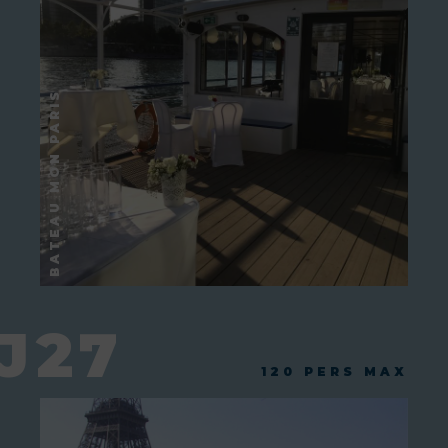
J27
120 PERS MAX