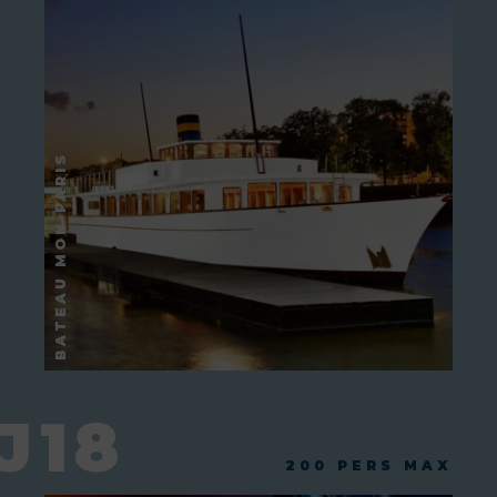
J18
200 PERS MAX