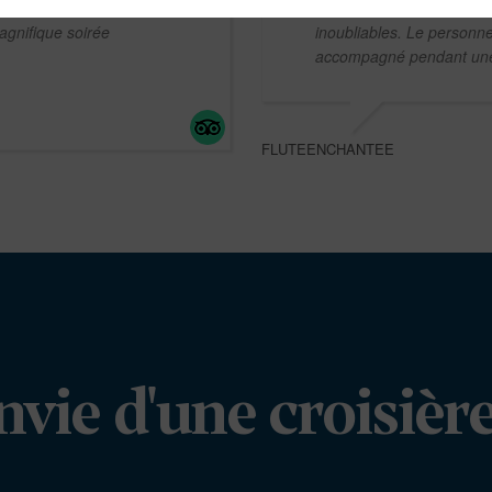
tion et à l'accueil chaleureux
Dans le 
gnifique soirée
inoubliables. Le personnel
accompagné pendant une 
FLUTEENCHANTEE
nvie d'une croisière