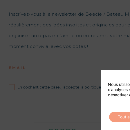
Inscrivez-vous à la newsletter de Beecie / Bateau M
régulièrement des idées insolites et originales pour c
organiser un repas en famille ou entre amis, votre 
moment convivial avec vos potes !
EMAIL
Nous utilis
En cochant cette case, j'accepte la politique de confidential
d’analyses 
désactiver 
Tout 