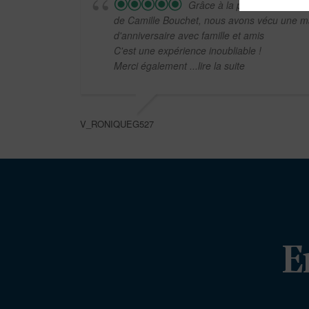
Grâce à la parfaite organisa
de Camille Bouchet, nous avons vécu une ma
d'anniversaire avec famille et amis
C'est une expérience inoubliable !
Merci également
...lire la suite
V_RONIQUEG527
E