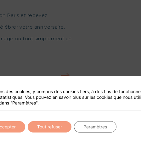
on Paris et recevez
élébrer votre anniversaire,
mariage ou tout simplement un
ons des cookies, y compris des cookies tiers, à des fins de fonctionn
ité de ce site
statistiques. Vous pouvez en savoir plus sur les cookies que nous util
dans "Paramètres".
accepter
Tout refuser
Paramètres