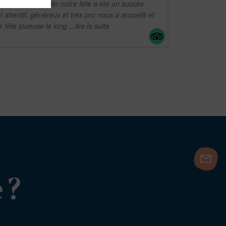
bateau le Canotier notre fete a été un succès
 attentif, généreux et très pro nous a accueilli et
fête joueuse le long
...lire la suite
 ?