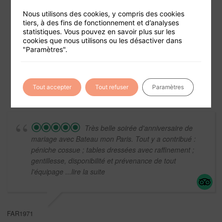
Nous utilisons des cookies, y compris des cookies
tiers, à des fins de fonctionnement et d’analyses
statistiques. Vous pouvez en savoir plus sur les
Foire aux questions
cookies que nous utilisons ou les désactiver dans
"Paramètres".
Conditions générales de vente
Mentions légales
Tout accepter
Tout refuser
Paramètres
Très belle soirée d'anniversaire de
mariage avec Bateau mon Paris. Tout y a contribué :
péniche cossue ; tables dressées avec raffinement ;
gentillesse, disponibilité et prévenance de tout
l'équipage
...lire la suite
FAR1971