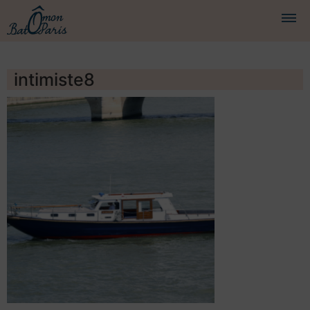
BATEAUX
intimiste8
CROISIÈRES
SERVICES
PRESTATIONS
ÉQUIPAGE
JOURNAL DE BORD
PRESSE
DEMANDER UN DEVIS