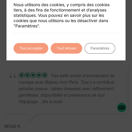
Nous utilisons des cookies, y compris des cookies
tiers, à des fins de fonctionnement et d’analyses
statistiques. Vous pouvez en savoir plus sur les
cookies que nous utilisons ou les désactiver dans
Foire aux questions
"Paramètres".
Conditions générales de vente
Mentions légales
Tout accepter
Tout refuser
Paramètres
Très belle soirée d'anniversaire de
mariage avec Bateau mon Paris. Tout y a contribué :
péniche cossue ; tables dressées avec raffinement ;
gentillesse, disponibilité et prévenance de tout
l'équipage
...lire la suite
RÉGIS R