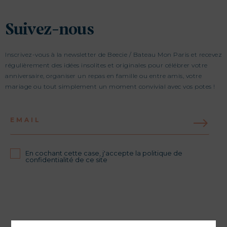
Suivez-nous
Inscrivez-vous à la newsletter de Beecie / Bateau Mon Paris et recevez
régulièrement des idées insolites et originales pour célébrer votre
anniversaire, organiser un repas en famille ou entre amis, votre
mariage ou tout simplement un moment convivial avec vos potes !
EMAIL
En cochant cette case, j'accepte la politique de
confidentialité de ce site