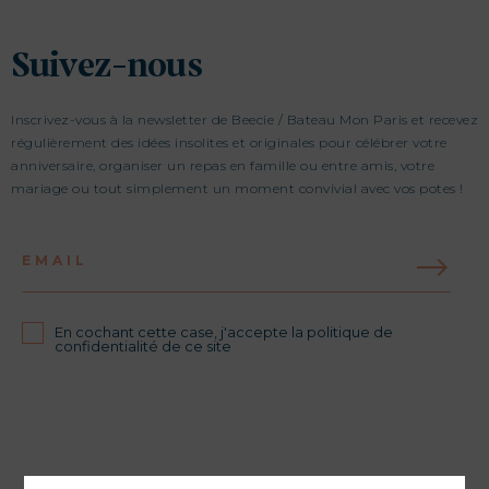
Suivez-nous
Inscrivez-vous à la newsletter de Beecie / Bateau Mon Paris et recevez
régulièrement des idées insolites et originales pour célébrer votre
anniversaire, organiser un repas en famille ou entre amis, votre
mariage ou tout simplement un moment convivial avec vos potes !
EMAIL
En cochant cette case, j'accepte la politique de
confidentialité de ce site