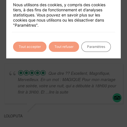
Nous utilisons des cookies, y compris des cookies
tiers, à des fins de fonctionnement et d’analyses
statistiques. Vous pouvez en savoir plus sur les
cookies que nous utilisons ou les désactiver dans
Foire aux questions
"Paramètres".
Conditions générales de vente
Mentions légales
Tout accepter
Tout refuser
Paramètres
Que dire ?? Excellent, Magnifique,
Merveilleux. En un mot : MAGIQUE Pour mon mariage
une soirée, voire une nuit, qui a débutée à 18H00 pour
finir à 3H00. Et
...lire la suite
LOLOPUTA