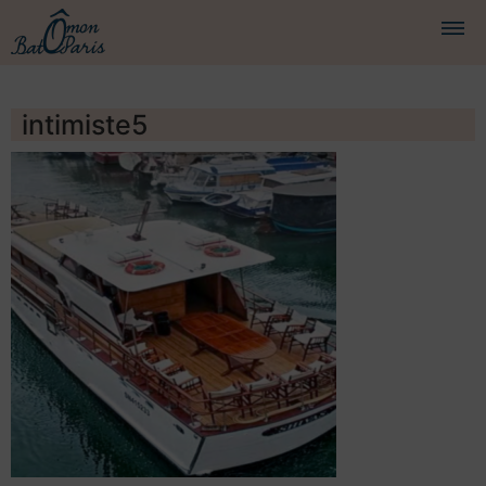
BATEAUX
intimiste5
CROISIÈRES
SERVICES
PRESTATIONS
ÉQUIPAGE
JOURNAL DE BORD
PRESSE
DEMANDER UN DEVIS