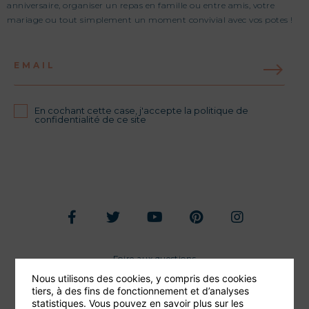
anniversaire, organiser un repas en famille ou entre amis, votre
mariage ou tout simplement un moment convivial avec vos potes !
EMAIL
En cochant cette case, j'accepte la politique de
confidentialité de ce site
Foire aux questions
Nous utilisons des cookies, y compris des cookies
Conditions générales de vente
tiers, à des fins de fonctionnement et d’analyses
statistiques. Vous pouvez en savoir plus sur les
Mentions légales