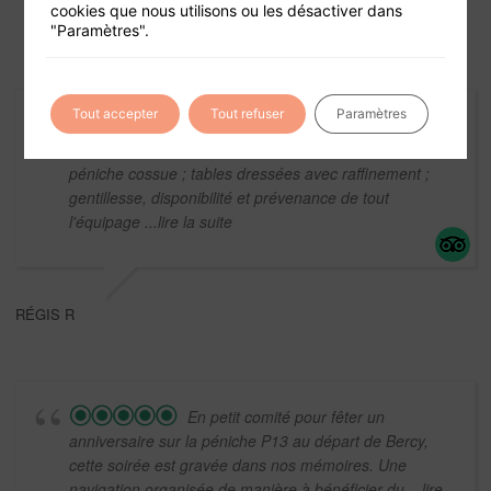
cookies que nous utilisons ou les désactiver dans
"Paramètres".
Tout accepter
Tout refuser
Paramètres
Très belle soirée d'anniversaire de
mariage avec Bateau mon Paris. Tout y a contribué :
péniche cossue ; tables dressées avec raffinement ;
gentillesse, disponibilité et prévenance de tout
l'équipage
...lire la suite
RÉGIS R
En petit comité pour fêter un
anniversaire sur la péniche P13 au départ de Bercy,
cette soirée est gravée dans nos mémoires. Une
navigation organisée de manière à bénéficier du
...lire