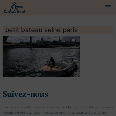
BATEAUX
petit bateau seine paris
CROISIÈRES
SERVICES
PRESTATIONS
ÉQUIPAGE
JOURNAL DE BORD
PRESSE
Suivez-nous
Inscrivez-vous à la newsletter de Beecie / Bateau Mon Paris et recevez
DEMANDER UN DEVIS
régulièrement des idées insolites et originales pour célébrer votre