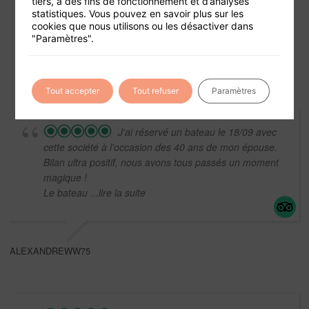
tiers, à des fins de fonctionnement et d’analyses
Foire aux questions
statistiques. Vous pouvez en savoir plus sur les
Conditions générales de vente
cookies que nous utilisons ou les désactiver dans
"Paramètres".
Mentions légales
Tout accepter
Tout refuser
Paramètres
J'ai réservé un bateau le 18/09 avec
cette société à l'occasion des 40 ans de mon épouse.
Bilan ultra positif, nous avons tous passés un moment
magique !
Le bateau
...lire la suite
ALEXANDREWW75