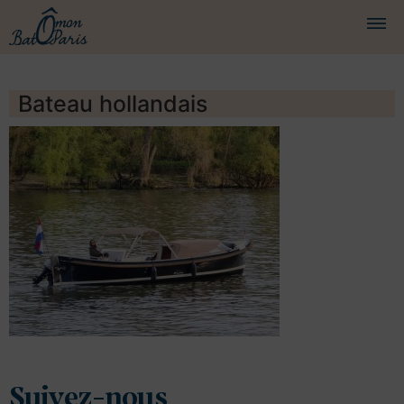
BATEAUX
Bateau hollandais
CROISIÈRES
SERVICES
PRESTATIONS
ÉQUIPAGE
JOURNAL DE BORD
PRESSE
DEMANDER UN DEVIS
Suivez-nous