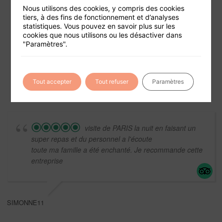
Nous utilisons des cookies, y compris des cookies
tiers, à des fins de fonctionnement et d’analyses
statistiques. Vous pouvez en savoir plus sur les
cookies que nous utilisons ou les désactiver dans
Foire aux questions
"Paramètres".
Conditions générales de vente
Mentions légales
Tout accepter
Tout refuser
Paramètres
visite de PARIS la nuit en faisant un
super repas et du personnel a l'écoute
toute ma famille a été enchanté. Je recommande cette
entreprise
SIMONNE11