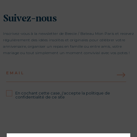
Suivez-nous
Inscrivez-vous à la newsletter de Beecie / Bateau Mon Paris et recevez
régulièrement des idées insolites et originales pour célébrer votre
anniversaire, organiser un repas en famille ou entre amis, votre
mariage ou tout simplement un moment convivial avec vos potes !
EMAIL
En cochant cette case, j'accepte la politique de
confidentialité de ce site