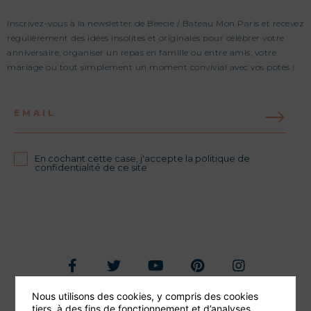
Inscrivez-vous à la newsletter de Beecie / Bateau Mon Paris et recevez
régulièrement des idées insolites et originales pour célébrer votre
anniversaire, organiser un repas en famille ou entre amis, votre
mariage ou tout simplement un moment convivial avec vos potes !
EMAIL
En cochant cette case, j'accepte la politique de
confidentialité de ce site
Nous utilisons des cookies, y compris des cookies
Foire aux questions
tiers, à des fins de fonctionnement et d’analyses