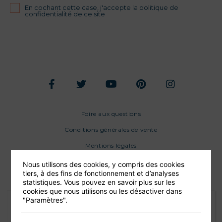
En cochant cette case, j'accepte la politique de
confidentialité de ce site
Foire aux questions
Conditions générales de vente
Mentions légales
Nous utilisons des cookies, y compris des cookies
tiers, à des fins de fonctionnement et d’analyses
statistiques. Vous pouvez en savoir plus sur les
cookies que nous utilisons ou les désactiver dans
"Paramètres".
En petit comité pour fêter un
anniversaire sur la péniche P13 au départ de Bercy,