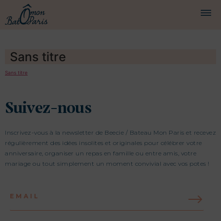
BATEAUX
Sans titre
CROISIÈRES
Sans titre
SERVICES
Suivez-nous
PRESTATIONS
ÉQUIPAGE
Inscrivez-vous à la newsletter de Beecie / Bateau Mon Paris et recevez
régulièrement des idées insolites et originales pour célébrer votre
JOURNAL DE BORD
anniversaire, organiser un repas en famille ou entre amis, votre
mariage ou tout simplement un moment convivial avec vos potes !
PRESSE
EMAIL
DEMANDER UN DEVIS