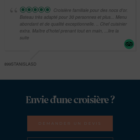
Croisière familiale pour des nocs d'or.
Bateau très adapté pour 30 personnes et plus... Menu
abondant et de qualité exceptionnelle. .. Chef cuisinier
extra. Maître d'hotel prenant tout en main,
...lire la
suite
899STANISLASD
Envie d'une croisière ?
DEMANDER UN DEVIS