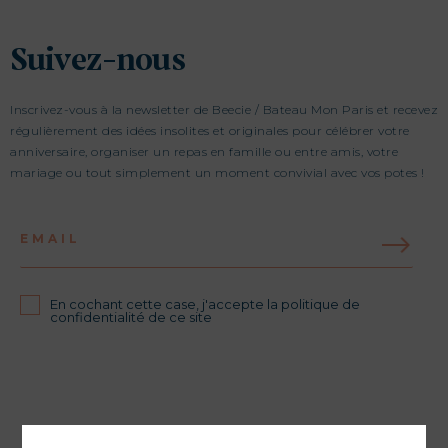
Suivez-nous
Inscrivez-vous à la newsletter de Beecie / Bateau Mon Paris et recevez
régulièrement des idées insolites et originales pour célébrer votre
anniversaire, organiser un repas en famille ou entre amis, votre
mariage ou tout simplement un moment convivial avec vos potes !
EMAIL
En cochant cette case, j'accepte la politique de
confidentialité de ce site