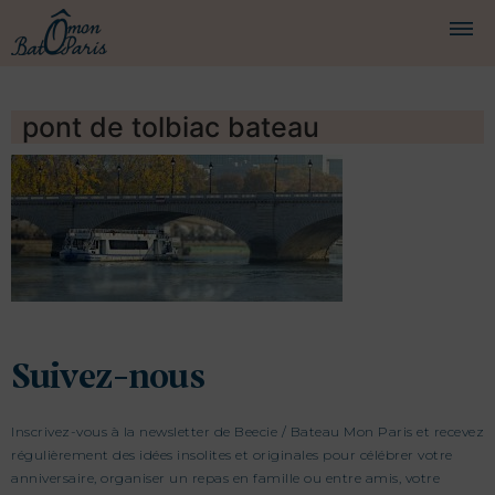
BATEAUX
pont de tolbiac bateau
CROISIÈRES
SERVICES
PRESTATIONS
ÉQUIPAGE
JOURNAL DE BORD
Suivez-nous
PRESSE
Inscrivez-vous à la newsletter de Beecie / Bateau Mon Paris et recevez
régulièrement des idées insolites et originales pour célébrer votre
DEMANDER UN DEVIS
anniversaire, organiser un repas en famille ou entre amis, votre