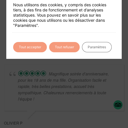
Nous utilisons des cookies, y compris des cookies
tiers, à des fins de fonctionnement et d’analyses
statistiques. Vous pouvez en savoir plus sur les
cookies que nous utilisons ou les désactiver dans
Foire aux questions
"Paramètres".
Conditions générales de vente
Mentions légales
Tout accepter
Tout refuser
Paramètres
Magnifique soirée d'anniversaire,
pour les 18 ans de ma fille. Organisation facile et
rapide, très belles prestations, accueil très
sympathique. Chaleureux remerciements à toute
l'équipe !
OLIVIER P