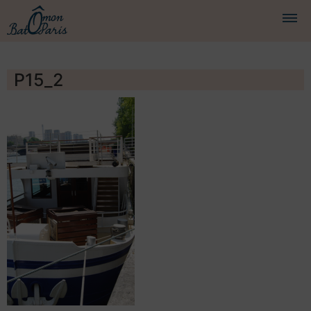
BATEAUX
P15_2
CROISIÈRES
SERVICES
PRESTATIONS
ÉQUIPAGE
JOURNAL DE BORD
PRESSE
DEMANDER UN DEVIS