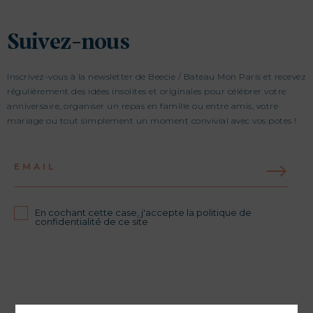
Suivez-nous
Inscrivez-vous à la newsletter de Beecie / Bateau Mon Paris et recevez
régulièrement des idées insolites et originales pour célébrer votre
anniversaire, organiser un repas en famille ou entre amis, votre
mariage ou tout simplement un moment convivial avec vos potes !
EMAIL
En cochant cette case, j'accepte la politique de
confidentialité de ce site