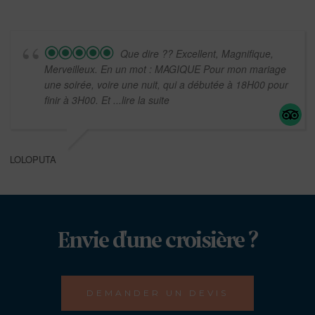
Que dire ?? Excellent, Magnifique,
Merveilleux. En un mot : MAGIQUE Pour mon mariage
une soirée, voire une nuit, qui a débutée à 18H00 pour
finir à 3H00. Et
...lire la suite
LOLOPUTA
Envie d'une croisière ?
DEMANDER UN DEVIS