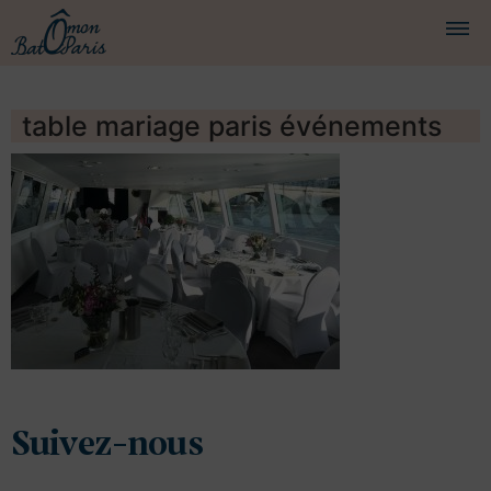
BATEAUX
table mariage paris événements
CROISIÈRES
SERVICES
PRESTATIONS
ÉQUIPAGE
JOURNAL DE BORD
PRESSE
Suivez-nous
DEMANDER UN DEVIS