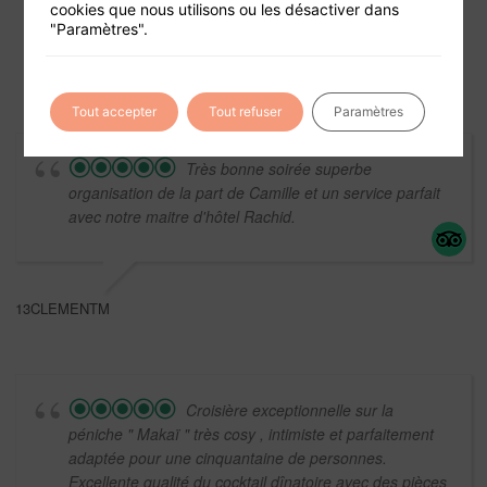
cookies que nous utilisons ou les désactiver dans
"Paramètres".
Mentions légales
Tout accepter
Tout refuser
Paramètres
Très bonne soirée superbe
organisation de la part de Camille et un service parfait
avec notre maitre d'hôtel Rachid.
13CLEMENTM
Croisière exceptionnelle sur la
péniche " Makaï " très cosy , intimiste et parfaitement
adaptée pour une cinquantaine de personnes.
Excellente qualité du cocktail dînatoire avec des pièces