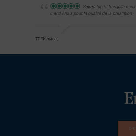
Soiréé top !!! tres jolie péni
merci Anais pour la qualité de la prestation
TREK784803
E
DE