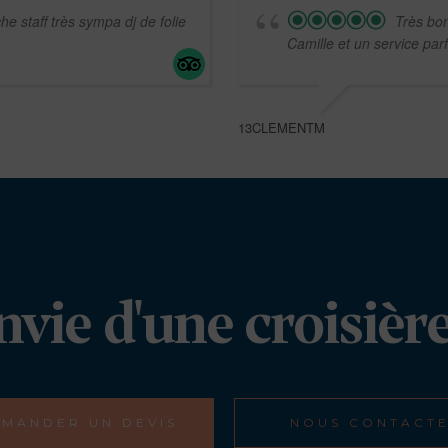
che staff très sympa dj de folie
Très bon
Camille et un service parf
13CLEMENTM
nvie d'une croisière
MANDER UN DEVIS
NOUS CONTACT