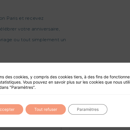
on Paris et recevez
élébrer votre anniversaire,
mariage ou tout simplement un
ons des cookies, y compris des cookies tiers, à des fins de fonctionn
statistiques. Vous pouvez en savoir plus sur les cookies que nous util
dans "Paramètres".
ité de ce site
accepter
Tout refuser
Paramètres