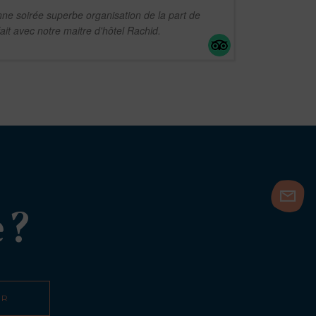
ne soirée superbe organisation de la part de
ait avec notre maitre d'hôtel Rachid.
 ?
ER