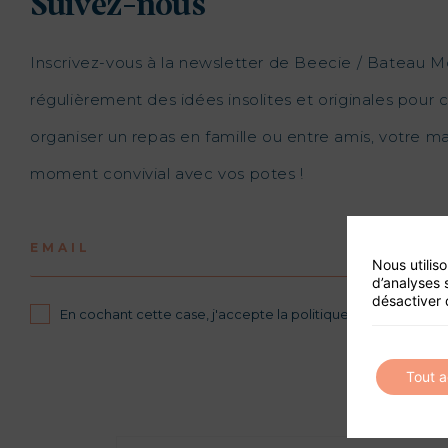
Suivez-nous
Inscrivez-vous à la newsletter de Beecie / Bateau M
régulièrement des idées insolites et originales pour c
organiser un repas en famille ou entre amis, votre 
moment convivial avec vos potes !
EMAIL
Nous utilis
d’analyses 
désactiver 
En cochant cette case, j'accepte la politique de confidential
Tout 