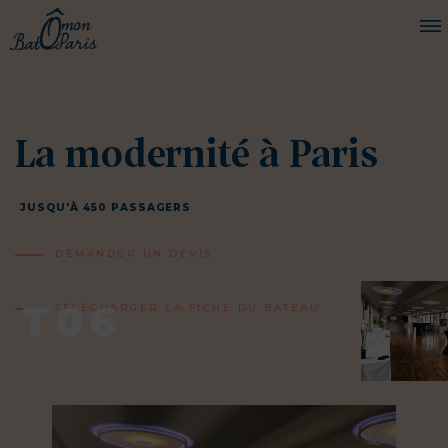
BATEAUX
La modernité à Paris
CROISIÈRES
SERVICES
JUSQU'À 450 PASSAGERS
PRESTATIONS
DEMANDER UN DEVIS
ÉQUIPAGE
T06
JOURNAL DE BORD
TÉLÉCHARGER LA FICHE DU BATEAU
PRESSE
DEMANDER UN DEVIS