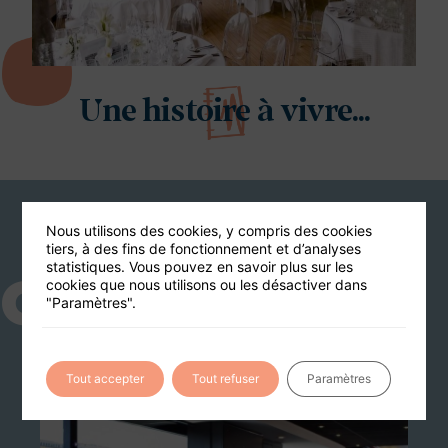
Une histoire à vivre...
Nous utilisons des cookies, y compris des cookies
Vous aimerez aussi
tiers, à des fins de fonctionnement et d’analyses
statistiques. Vous pouvez en savoir plus sur les
G17
cookies que nous utilisons ou les désactiver dans
"Paramètres".
220 PERS MAX
Tout accepter
Tout refuser
Paramètres