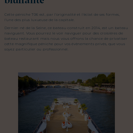
bluffante
Cette péniche T06 est, par l’originalité et l’éclat de ses formes,
l’une des plus luxueuse de la capitale.
Dernier-né de la Seine, ce bateau construit en 2014, est un bateau
naviguant. Vous pourrez le voir naviguer pour des croisières de
bateau restaurant mais nous vous offrons la chance de privatiser
cette magnifique péniche pour vos évènements privés, que vous
soyez particulier ou professionnel.