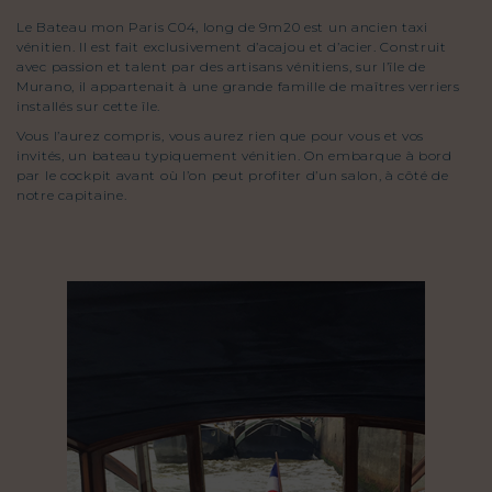
Le Bateau mon Paris C04, long de 9m20 est un ancien taxi
vénitien. Il est fait exclusivement d’acajou et d’acier. Construit
avec passion et talent par des artisans vénitiens, sur l’île de
Murano, il appartenait à une grande famille de maîtres verriers
installés sur cette île.
Vous l’aurez compris, vous aurez rien que pour vous et vos
invités, un bateau typiquement vénitien. On embarque à bord
par le cockpit avant où l’on peut profiter d’un salon, à côté de
notre capitaine.