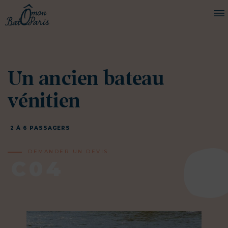
BATEAUX
Un ancien bateau
CROISIÈRES
SERVICES
vénitien
PRESTATIONS
2 À 6 PASSAGERS
ÉQUIPAGE
DEMANDER UN DEVIS
JOURNAL DE BORD
C04
PRESSE
DEMANDER UN DEVIS