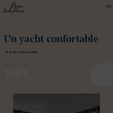
BATEAUX
Un yacht confortable
CROISIÈRES
SERVICES
12 À 80 PASSAGERS
PRESTATIONS
DEMANDER UN DEVIS
ÉQUIPAGE
P21
JOURNAL DE BORD
PRESSE
DEMANDER UN DEVIS